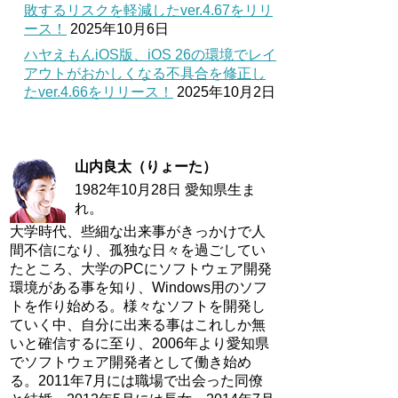
敗するリスクを軽減したver.4.67をリリ
ース！
2025年10月6日
ハヤえもんiOS版、iOS 26の環境でレイ
アウトがおかしくなる不具合を修正し
たver.4.66をリリース！
2025年10月2日
山内良太（りょーた）
1982年10月28日 愛知県生ま
れ。
大学時代、些細な出来事がきっかけで人
間不信になり、孤独な日々を過ごしてい
たところ、大学のPCにソフトウェア開発
環境がある事を知り、Windows用のソフ
トを作り始める。様々なソフトを開発し
ていく中、自分に出来る事はこれしか無
いと確信するに至り、2006年より愛知県
でソフトウェア開発者として働き始め
る。2011年7月には職場で出会った同僚