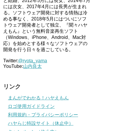
と結婚、2012年5月には長女、2014年7月
には次女、2017年4月には長男が生まれ
る。ソフトウェア開発に対する情熱は冷
める事なく、2018年5月にはついにソフ
トウェア開発者として独立、『聞々ハヤ
えもん』という無料音楽再生ソフト
（Windows、iPhone、Android、Mac対
応）を始めとする様々なソフトウェアの
開発を行う日々を過ごしている。
Twitter:
@ryota_yama
YouTube:
山内良太
リンク
まんがでわかる！ハヤえもん
ロゴ使用ガイドライン
利用規約・プライバシーポリシー
ハヤらじ特設サイト（休止中）