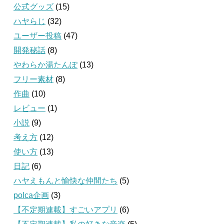
公式グッズ
(15)
ハヤらじ
(32)
ユーザー投稿
(47)
開発秘話
(8)
やわらか湯たんぽ
(13)
フリー素材
(8)
作曲
(10)
レビュー
(1)
小説
(9)
考え方
(12)
使い方
(13)
日記
(6)
ハヤえもんと愉快な仲間たち
(5)
polca企画
(3)
【不定期連載】すごいアプリ
(6)