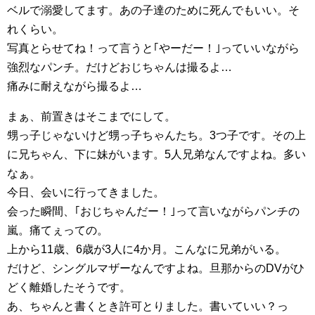
ベルで溺愛してます。あの子達のために死んでもいい。そ
れくらい。
写真とらせてね！って言うと｢やーだー！｣っていいながら
強烈なパンチ。だけどおじちゃんは撮るよ…
痛みに耐えながら撮るよ…
まぁ、前置きはそこまでにして。
甥っ子じゃないけど甥っ子ちゃんたち。3つ子です。その上
に兄ちゃん、下に妹がいます。5人兄弟なんですよね。多い
なぁ。
今日、会いに行ってきました。
会った瞬間、｢おじちゃんだー！｣って言いながらパンチの
嵐。痛てぇっての。
上から11歳、6歳が3人に4か月。こんなに兄弟がいる。
だけど、シングルマザーなんですよね。旦那からのDVがひ
どく離婚したそうです。
あ、ちゃんと書くとき許可とりました。書いていい？っ