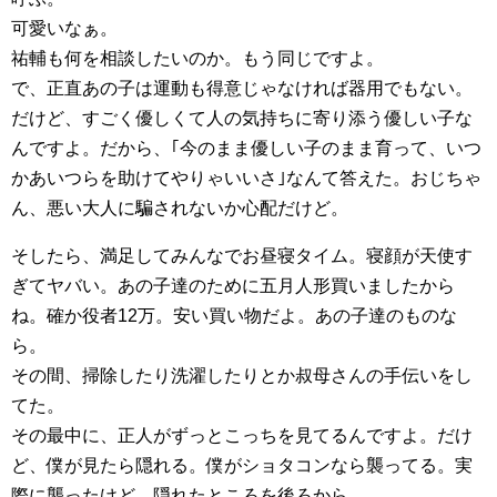
可愛いなぁ。
祐輔も何を相談したいのか。もう同じですよ。
で、正直あの子は運動も得意じゃなければ器用でもない。
だけど、すごく優しくて人の気持ちに寄り添う優しい子な
んですよ。だから、｢今のまま優しい子のまま育って、いつ
かあいつらを助けてやりゃいいさ｣なんて答えた。おじちゃ
ん、悪い大人に騙されないか心配だけど。
そしたら、満足してみんなでお昼寝タイム。寝顔が天使す
ぎてヤバい。あの子達のために五月人形買いましたから
ね。確か役者12万。安い買い物だよ。あの子達のものな
ら。
その間、掃除したり洗濯したりとか叔母さんの手伝いをし
てた。
その最中に、正人がずっとこっちを見てるんですよ。だけ
ど、僕が見たら隠れる。僕がショタコンなら襲ってる。実
際に襲ったけど。隠れたところを後ろから。