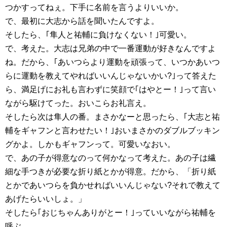
つかすってねぇ。下手に名前を言うよりいいか。
で、最初に大志から話を聞いたんですよ。
そしたら、｢隼人と祐輔に負けなくない！｣可愛い。
で、考えた。大志は兄弟の中で一番運動が好きなんですよ
ね。だから、｢あいつらより運動を頑張って、いつかあいつ
らに運動を教えてやればいいんじゃないかい?｣って答えた
ら、満足げにお礼も言わずに笑顔で｢はやとー！｣って言い
ながら駆けてった。おいこらお礼言え。
そしたら次は隼人の番。まさかなーと思ったら、｢大志と祐
輔をギャフンと言わせたい！｣おいまさかのダブルブッキン
グかよ。しかもギャフンって。可愛いなおい。
で、あの子が得意なのって何かなって考えた。あの子は繊
細な手つきが必要な折り紙とかが得意。だから、「折り紙
とかであいつらを負かせればいいんじゃない?それで教えて
あげたらいいしょ。」
そしたら｢おじちゃんありがとー！｣っていいながら祐輔を
呼ぶ。