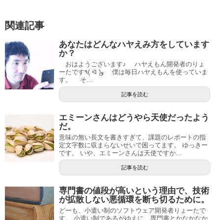
関連記事
あなたはどんなハヤえみ方をしています
か？
おはようございます♪ ハヤえもん開発者のりょ
ーたです٩( ᐛ )و 僕は毎日ハヤえもんを使っていま
す。 そ...
記事を読む
エミーンさんはどうやら天使だったよう
だ。
意味の無い長文を書きすぎて、課題のレポートの指
定文字数に収まらないせいで困ってます。 ゆっきー
です。 いや、エミーンさんは天使ですか...
記事を読む
専門書の値段が高いという理由で、技術
が拡散しない悪循環を断ち切るために。
どーも、小遣い制のソフトウェア開発者りょーたで
す。 小遣い制であるがゆえに、専門書とかなかなか