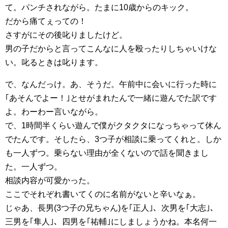
て。パンチされながら。たまに10歳からのキック。
だから痛てぇっての！
さすがにその後叱りましたけど。
男の子だからと言ってこんなに人を殴ったりしちゃいけな
い。叱るときは叱ります。
で、なんだっけ。あ、そうだ。午前中に会いに行った時に
｢あそんでよー！｣とせがまれたんで一緒に遊んでた訳です
よ。わーわー言いながら。
で、1時間半くらい遊んで僕がクタクタになっちゃって休ん
でたんです。そしたら、3つ子が相談に乗ってくれと。しか
も一人ずつ。乗らない理由が全くないので話を聞きまし
た。一人ずつ。
相談内容が可愛かった。
ここでそれぞれ書いてくのに名前がないと辛いなぁ。
じゃあ、長男(3つ子の兄ちゃん)を｢正人｣、次男を｢大志｣、
三男を｢隼人｣、四男を｢祐輔｣にしましょうかね。本名何一