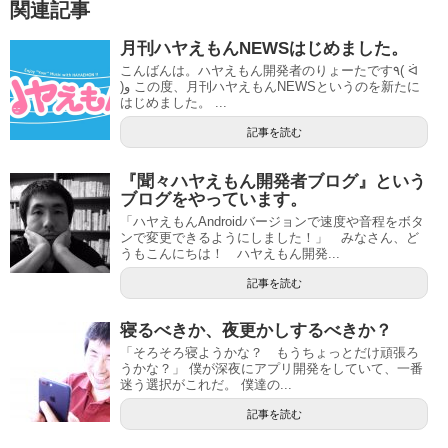
関連記事
月刊ハヤえもんNEWSはじめました。
こんばんは。ハヤえもん開発者のりょーたです٩( ᐛ
)و この度、月刊ハヤえもんNEWSというのを新たに
はじめました。 ...
記事を読む
『聞々ハヤえもん開発者ブログ』という
ブログをやっています。
「ハヤえもんAndroidバージョンで速度や音程をボタ
ンで変更できるようにしました！」 みなさん、ど
うもこんにちは！ ハヤえもん開発...
記事を読む
寝るべきか、夜更かしするべきか？
「そろそろ寝ようかな？ もうちょっとだけ頑張ろ
うかな？」 僕が深夜にアプリ開発をしていて、一番
迷う選択がこれだ。 僕達の...
記事を読む