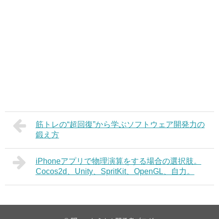
筋トレの“超回復”から学ぶソフトウェア開発力の
鍛え方
iPhoneアプリで物理演算をする場合の選択肢。
Cocos2d、Unity、SpritKit、OpenGL、自力。