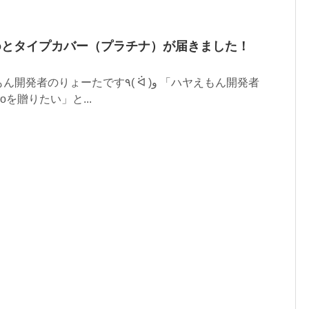
 Proとタイプカバー（プラチナ）が届きました！
ーたです٩( ᐛ )و 「ハヤえもん開発者
roを贈りたい」と...