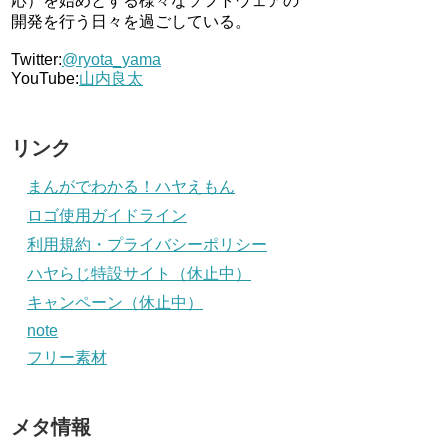
応）を始めとする様々なソフトウェアの
開発を行う日々を過ごしている。
Twitter:
@ryota_yama
YouTube:
山内良太
リンク
まんがでわかる！ハヤえもん
ロゴ使用ガイドライン
利用規約・プライバシーポリシー
ハヤらじ特設サイト（休止中）
キャンペーン（休止中）
note
フリー素材
メタ情報