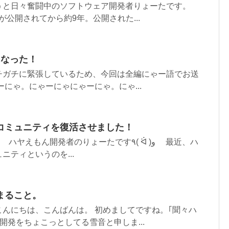
うと日々奮闘中のソフトウェア開発者りょーたです。
ップが公開されてから約9年。公開された...
になった！
チガチに緊張しているため、今回は全編にゃー語でお送
ーにゃ。にゃーにゃにゃーにゃ。にゃ...
コミュニティを復活させました！
ん開発者のりょーたです٩( ᐛ )و 最近、ハ
ニティというのを...
まること。
んにちは、こんばんは。 初めましてですね。｢聞々ハ
版の開発をちょこっとしてる雪音と申しま...