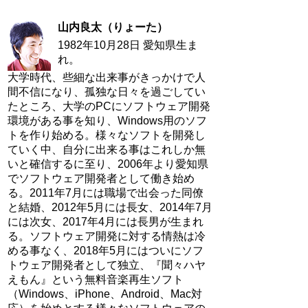
山内良太（りょーた）
1982年10月28日 愛知県生ま
れ。
大学時代、些細な出来事がきっかけで人
間不信になり、孤独な日々を過ごしてい
たところ、大学のPCにソフトウェア開発
環境がある事を知り、Windows用のソフ
トを作り始める。様々なソフトを開発し
ていく中、自分に出来る事はこれしか無
いと確信するに至り、2006年より愛知県
でソフトウェア開発者として働き始め
る。2011年7月には職場で出会った同僚
と結婚、2012年5月には長女、2014年7月
には次女、2017年4月には長男が生まれ
る。ソフトウェア開発に対する情熱は冷
める事なく、2018年5月にはついにソフ
トウェア開発者として独立、『聞々ハヤ
えもん』という無料音楽再生ソフト
（Windows、iPhone、Android、Mac対