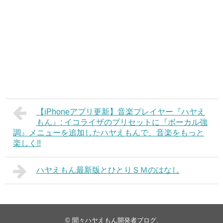
【iPhoneアプリ更新】音楽プレイヤー『ハヤえ
もん』: イコライザのプリセットに『ボーカル強
調』メニューを追加したハヤえもんで、音楽をもっと
楽しく!!
ハヤえもん最新版とひとりＳＭのはなし
©
聞々ハヤえもん開発者ブログ
.