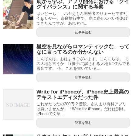
鹿から学ぶ、アプリ開発における「グイ
グイバランス」に関する考察
はいどーも！ ハヤえもん開発者のりょーたです٩(
ᐛ )و いやー、奈良旅行中で、鹿に鹿せんべいをあげ
てきたんですが、あれヤバ...
記事を読む
星空を見ながらロマンティックな…って
なに言ってるのか分かんない
こんばんは。おはようございます、こんにちは。 北
の大地と言うか、｢(勝手に)試される大地｣に住んでる
雪音です。 今、これを書いている...
記事を読む
Write for iPhoneが、iPhone史上最高の
テキストエディタだった件
これがたったの200円!? 普段、あんまり有料アプリ
は買いませんが、「Write for iPhone」だけは別格。
iPhoneで文章...
記事を読む