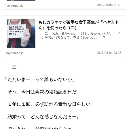
2017-08-04 21:10
hayaemon.jp
もしカラオケが苦手な女子高生が『ハヤえも
ん』を使ったら（二）
二 ああ、良かった。 誰もいなかったんだ。 ド
ゥナが聞かれてなくて、本当に良かった。 ２...
2017-08-04 23:08
hayaemon.jp
三
「ただいまー、って誰もいないか」
そう、今日は両親の結婚記念日だ。
１年に１回、必ず訪れる素敵な日らしい。
結婚って、どんな感じなんだろー。
でもあたし、音感ないからなぁ。