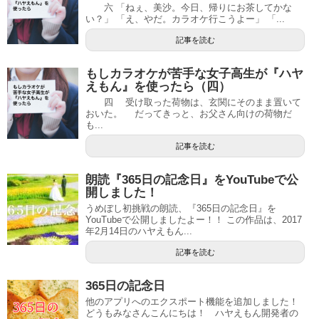
六 「ねぇ、美沙。今日、帰りにお茶してかな
い？」 「え、やだ。カラオケ行こうよー」 「...
記事を読む
もしカラオケが苦手な女子高生が『ハヤ
えもん』を使ったら（四）
四 受け取った荷物は、玄関にそのまま置いて
おいた。 だってきっと、お父さん向けの荷物だ
も...
記事を読む
朗読『365日の記念日』をYouTubeで公
開しました！
うめぼし初挑戦の朗読、『365日の記念日』を
YouTubeで公開しましたよー！！ この作品は、2017
年2月14日のハヤえもん...
記事を読む
365日の記念日
他のアプリへのエクスポート機能を追加しました！
どうもみなさんこんにちは！ ハヤえもん開発者の