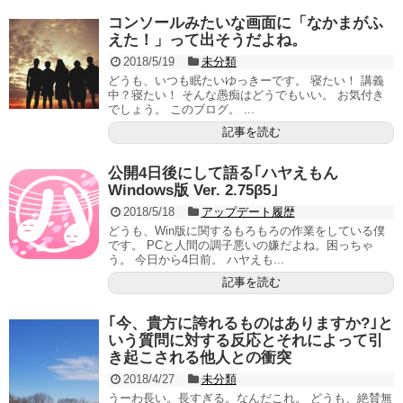
コンソールみたいな画面に「なかまがふ
えた！」って出そうだよね。
2018/5/19
未分類
どうも、いつも眠たいゆっきーです。 寝たい！ 講義
中？寝たい！ そんな愚痴はどうでもいい。 お気付き
でしょう。 このブログ。 ...
記事を読む
公開4日後にして語る｢ハヤえもん
Windows版 Ver. 2.75β5｣
2018/5/18
アップデート履歴
どうも、Win版に関するもろもろの作業をしている僕
です。 PCと人間の調子悪いの嫌だよね。困っちゃ
う。 今日から4日前。 ハヤえも...
記事を読む
｢今、貴方に誇れるものはありますか?｣と
いう質問に対する反応とそれによって引
き起こされる他人との衝突
2018/4/27
未分類
うーわ長い。長すぎる。なんだこれ。 どうも、絶賛無