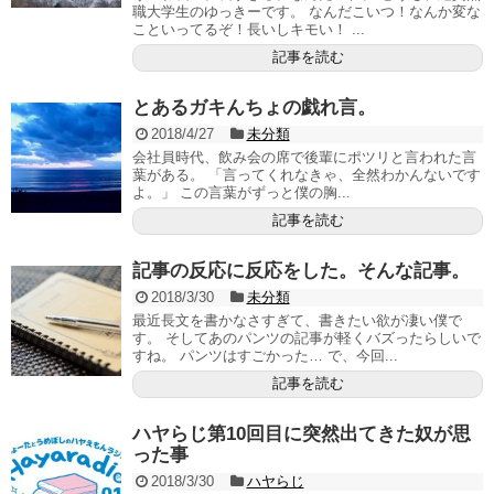
職大学生のゆっきーです。 なんだこいつ！なんか変な
こといってるぞ！長いしキモい！ ...
記事を読む
とあるガキんちょの戯れ言。
2018/4/27
未分類
会社員時代、飲み会の席で後輩にポツリと言われた言
葉がある。 「言ってくれなきゃ、全然わかんないです
よ。」 この言葉がずっと僕の胸...
記事を読む
記事の反応に反応をした。そんな記事。
2018/3/30
未分類
最近長文を書かなさすぎて、書きたい欲が凄い僕で
す。 そしてあのパンツの記事が軽くバズったらしいで
すね。 パンツはすごかった… で、今回...
記事を読む
ハヤらじ第10回目に突然出てきた奴が思
った事
2018/3/30
ハヤらじ