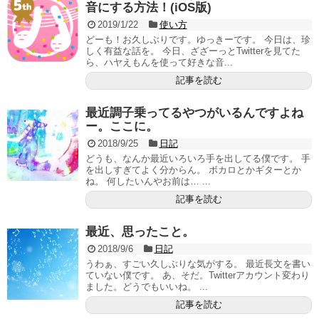
音にする方法！(iOS版)
2019/1/22
使い方
どーも！お久しぶりです。ゆっきーです。 今日は、珍
しく有益な話を。 今日、ざざーっとTwitterを見てた
ら、ハヤえもんを使って好きな音...
記事を読む
最近調子乗ってるやつがいるんですよね
ー。ここに。
2018/9/25
日記
どうも、なんか最近いろいろ手を出してる僕です。 手
を出しすぎてよく分からん。 ボカロとかギターとか
ね。 何したいんやお前は… ...
記事を読む
最近、思ったこと。
2018/9/6
日記
うわぁ、すごい久しぶりな気がする。 最近長文を書い
ていない僕です。 あ、そだ。Twitterアカウント変わり
ました。どうでもいいね。 ...
記事を読む